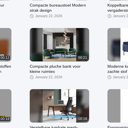
eur
Compacte bureaustoel Modern
Koppelbare
strak design
vergaderst
gaas
January 22, 2026
January 
00:12
00:21
toffen
Compacte pluche bank voor
Moderne k
n
kleine ruimtes
zachte sto
January 22, 2026
January 
00:18
00:18
Verstelbare lumbale mesh-
Ergonomisc