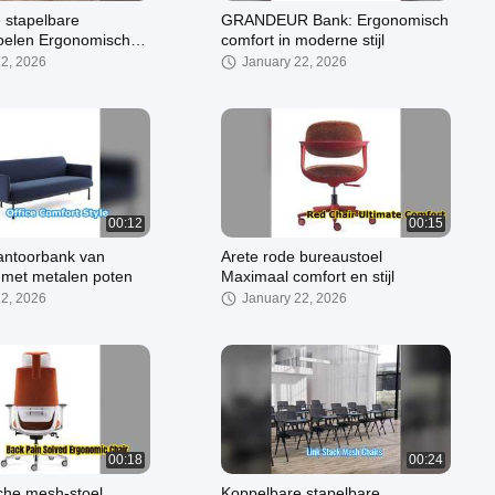
 stapelbare
GRANDEUR Bank: Ergonomisch
oelen Ergonomisch
comfort in moderne stijl
22, 2026
January 22, 2026
00:12
00:15
antoorbank van
Arete rode bureaustoel
f met metalen poten
Maximaal comfort en stijl
22, 2026
January 22, 2026
00:18
00:24
he mesh-stoel
Koppelbare stapelbare