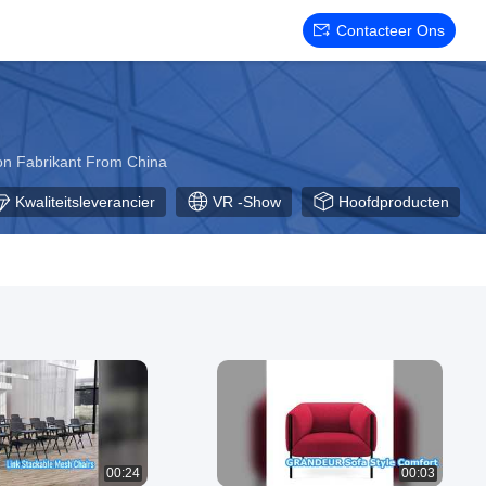
Contacteer Ons
ion Fabrikant From China
Kwaliteitsleverancier
VR -show
Hoofdproducten
00:24
00:03