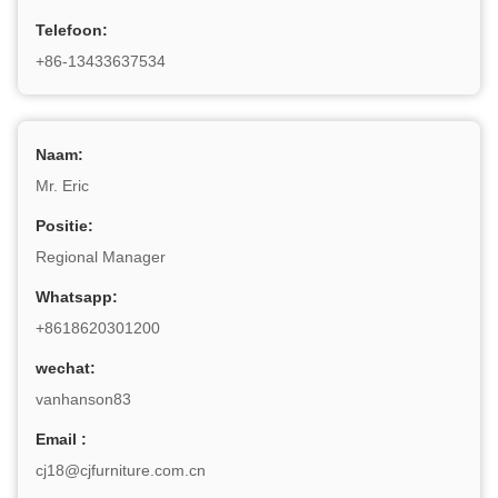
Telefoon:
+86-13433637534
Naam:
Mr. Eric
Positie:
Regional Manager
Whatsapp:
+8618620301200
wechat:
vanhanson83
Email :
cj18@cjfurniture.com.cn