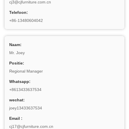
cj3@cjfurniture.com.cn
Telefoon:
+86-13480604042
Naam:
Mr. Joey
Positie:
Regional Manager
Whatsapp:
+8613433637534
wechat:
joey13433637534
Email :
cj17@cjfurniture.com.cn