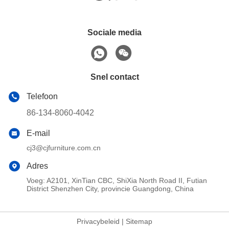
Sociale media
Snel contact
Telefoon
86-134-8060-4042
E-mail
cj3@cjfurniture.com.cn
Adres
Voeg: A2101, XinTian CBC, ShiXia North Road II, Futian
District Shenzhen City, provincie Guangdong, China
Privacybeleid
|
Sitemap