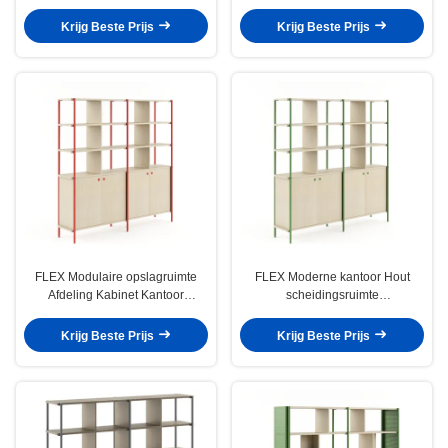
scheidingskastje elegant en
compartimenten Moderne stijl
modern ontwerp
Krijg Beste Prijs
Krijg Beste Prijs
FLEX Modulaire opslagruimte
FLEX Moderne kantoor Hout
Afdeling Kabinet Kantoor
scheidingsruimte
Versatile organisatieoplossing
Schappenverdelers Open plank
organisator
Krijg Beste Prijs
Krijg Beste Prijs