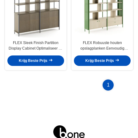
FLEX Sleek Finish Partition
FLEX Robuuste houten
Display Cabinet Optimaliseer de
opslagplanken Eenvoudig
ruimte Office Room Dividers
ontwerp Meerdere toepassingen
Aangepaste kleur Grootte
Krijg Beste Prijs
Krijg Beste Prijs
1