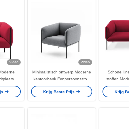
Video
Video
Moderne
Minimalistisch ontwerp Moderne
Schone lijn
itplaats
kantoorbank Eenpersoonsstoel
stoffen Mod
rsteuning
425 mm Hoogte Voor kleine
Dubbelzitter 
ijs
Krijg Beste Prijs
Krijg B
l
ruimtes