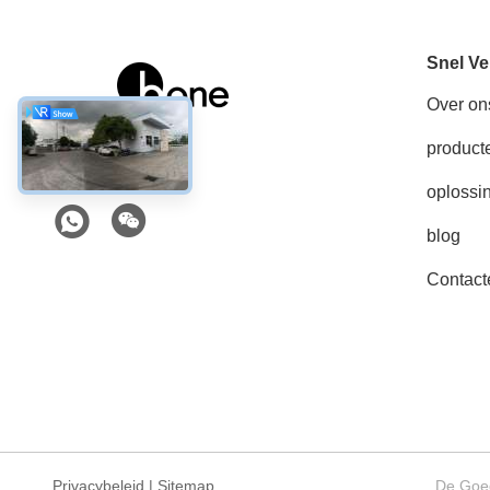
Snel Ve
Over on
product
Sociale media
oplossi
blog
Contact
Privacybeleid
|
Sitemap
De Goed