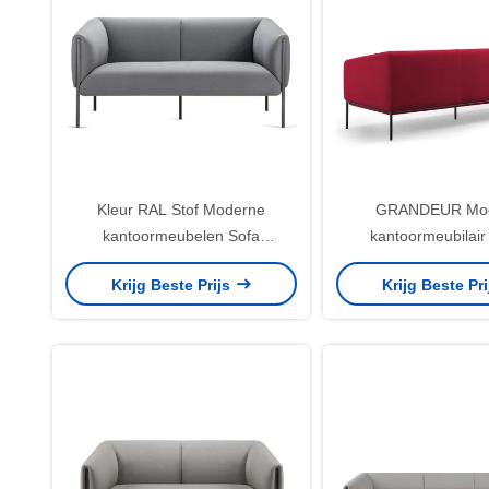
Kleur RAL Stof Moderne
GRANDEUR Mo
kantoormeubelen Sofa
kantoormeubilair
Minimalistisch ontwerp Voor co-
zitplaatsen Lounge P
Krijg Beste Prijs
Krijg Beste Pr
werkruimte