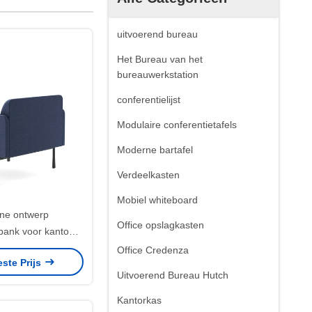
uitvoerend bureau
Het Bureau van het
bureauwerkstation
conferentielijst
Modulaire conferentietafels
Moderne bartafel
Verdeelkasten
Mobiel whiteboard
ne ontwerp
Office opslagkasten
ank voor kantoor,
ige stoffen
Office Credenza
este Prijs
nsbank fauteuil
Uitvoerend Bureau Hutch
Kantorkas