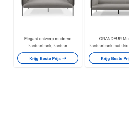
Elegant ontwerp moderne
GRANDEUR Mo
kantoorbank, kantoor
kantoorbank met drie 
loungebank met comfortabele
Krijg Beste Prijs
Krijg Beste Pr
padding