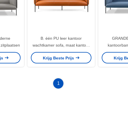
derne
B. één PU leer kantoor
GRANDE
zitplaatsen
wachtkamer sofa, maat kantoor
kantoorban
lounge bank
ontwerp
ijs
Krijg Beste Prijs
Krijg B
Aanpas
1