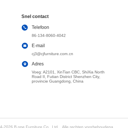
Snel contact
Telefoon
86-134-8060-4042
E-mail
cj3@cjfurniture.com.cn
Adres
Voeg: A2101, XinTian CBC, ShiXia North
Road II, Futian District Shenzhen City,
provincie Guangdong, China
4-2026 B.one Furniture Co., Ltd. . Alle rechten voorbehoudena.