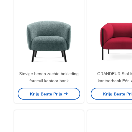
Stevige benen zachte bekleding
GRANDEUR Stof 
fauteuil kantoor bank
kantoorbank Eén z
eenpersoons moderne stijl
Ergonomische onde
Krijg Beste Prijs
Krijg Beste Pr
Eén fauteui