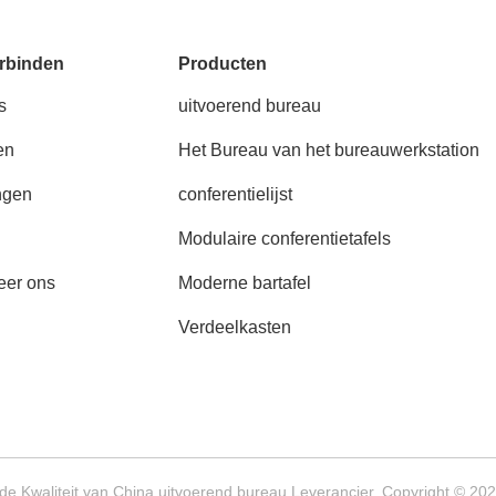
rbinden
Producten
s
uitvoerend bureau
en
Het Bureau van het bureauwerkstation
ngen
conferentielijst
Modulaire conferentietafels
eer ons
Moderne bartafel
Verdeelkasten
e Kwaliteit van China uitvoerend bureau Leverancier. Copyright © 202