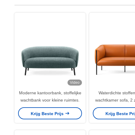
Video
Moderne kantoorbank, stoffelijke
Waterdichte stoffe
wachtbank voor kleine ruimtes.
wachtkamer sofa, 2 z
sofa voor kantoor
Krijg Beste Prijs
Krijg Beste Pr