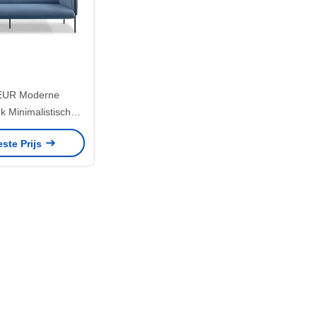
UR Moderne
k Minimalistisch
 Stevig frame
este Prijs
bare kleur