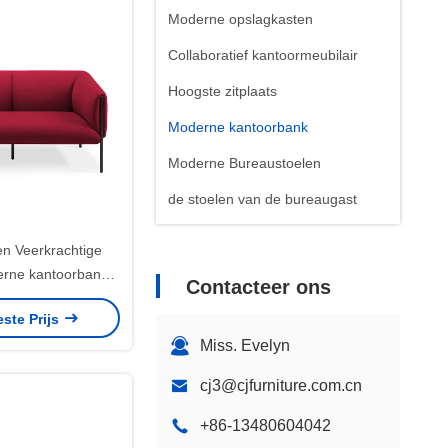
Moderne opslagkasten
Collaboratief kantoormeubilair
Hoogste zitplaats
Moderne kantoorbank
Moderne Bureaustoelen
de stoelen van de bureaugast
Stoelen van kantoorleer
en Veerkrachtige
erne kantoorbank
Contacteer ons
Lobby zitoplossing
este Prijs
Miss. Evelyn
cj3@cjfurniture.com.cn
+86-13480604042