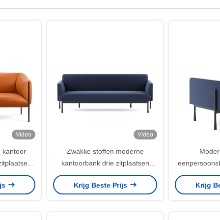
Video
Video
n kantoor
Zwakke stoffen moderne
Moder
itplaatsen
kantoorbank drie zitplaatsen
eenpersoonsb
receptie
bank RAL kleur met stevige
gezell
ijs
Krijg Beste Prijs
Krijg B
metalen benen
eenpersoo