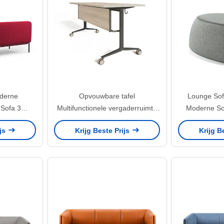
derne
Opvouwbare tafel
Lounge Sof
 Sofa 3
Multifunctionele vergaderruimte
Moderne Soc
lush Kussen
Opleidingsmeubelen Aluminium
Creatieve Hu
ijs
Krijg Beste Prijs
Krijg B
frame Ergonomisch ontwerp E-
ZEE