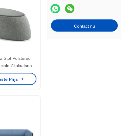
Contact nu
a Stof Polstered
iale Zitplaatsen
b Meubelen Truffel
este Prijs