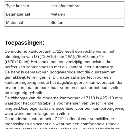
Type kussen
niet-afneembare
Legmateriaal
Metalen
Materiaal
Stoffen
Toepassingen:
De moderne kantoorbank L7110 heeft een rechte vorm, met
afmetingen van D ((730±10) mm * W ((760±10mm) * H
((670±10mm).Het maakt het een veelzijdig meubelstuk dat
perfect kan samensmelten met elk kantoor interieurontwerp..
De bank is gemaakt van hoogwaardige stof die duurzaam en
gemakkelijk te reinigen is. Dit materiaal is perfect voor een
kantooromgeving omdat het dagelijks gebruik kan weerstaan.die
ervoor zorgt dat de bank haar vorm en structuur behoudt, zelfs
na langdurig gebruik.
De zithoogte van de moderne kantoorbank L7110 is 425±10 mm,
waardoor het comfortabel is voor mensen van verschillende
lengtes.Deze eigenschap is essentieel voor een kantooromgeving
waar werknemers lange uren zitten.
De moderne kantoorbank L7110 is ideaal voor verschillende
toepassingen en scenario's.waar het een comfortabele zithoek