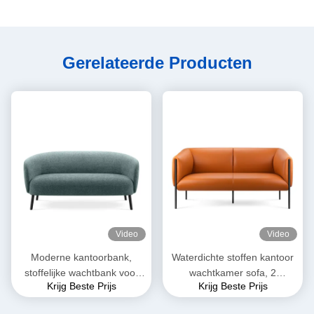
Gerelateerde Producten
Video
Video
Moderne kantoorbank,
Waterdichte stoffen kantoor
stoffelijke wachtbank voor
wachtkamer sofa, 2
Krijg Beste Prijs
Krijg Beste Prijs
kleine ruimtes.
zitplaatsen sofa voor
kantoorreceptie