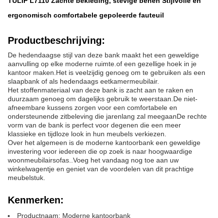
TULIP L7110 Zachte bekleding, stevige benen Stijlvolle en
ergonomisch comfortabele gepoleerde fauteuil
Productbeschrijving:
De hedendaagse stijl van deze bank maakt het een geweldige
aanvulling op elke moderne ruimte.of een gezellige hoek in je
kantoor maken.Het is veelzijdig genoeg om te gebruiken als een
slaapbank of als hedendaags eetkamermeubilair.
Het stoffenmateriaal van deze bank is zacht aan te raken en
duurzaam genoeg om dagelijks gebruik te weerstaan.De niet-
afneembare kussens zorgen voor een comfortabele en
ondersteunende zitbeleving die jarenlang zal meegaanDe rechte
vorm van de bank is perfect voor degenen die een meer
klassieke en tijdloze look in hun meubels verkiezen.
Over het algemeen is de moderne kantoorbank een geweldige
investering voor iedereen die op zoek is naar hoogwaardige
woonmeubilairsofas..Voeg het vandaag nog toe aan uw
winkelwagentje en geniet van de voordelen van dit prachtige
meubelstuk.
Kenmerken:
Productnaam: Moderne kantoorbank