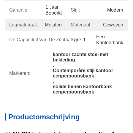
1 Jaar 
Garantie:
Stijl:
Modern
Beperkt
Legmateriaal:
Metalen
Materiaal:
Geweven
Een 
De Capaciteit Van De Zitplaatsen:
Type:
1
Kantoorbank
kantoor zachte stoel met 
bekleding
, 
Contemporêre stijl kantoor 
Markeren:
eenpersoonsbank
, 
solide benen kantoorbank 
eenpersoonsbank
Productomschrijving