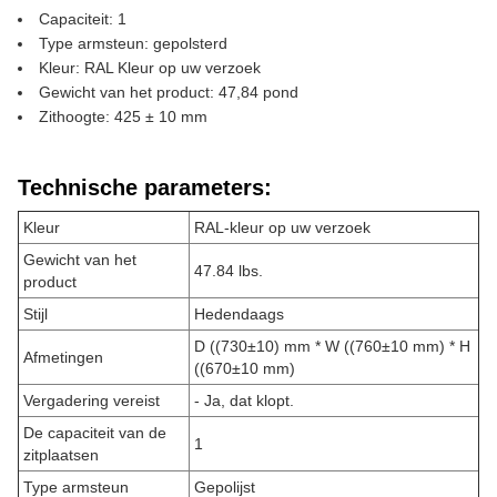
Capaciteit: 1
Type armsteun: gepolsterd
Kleur: RAL Kleur op uw verzoek
Gewicht van het product: 47,84 pond
Zithoogte: 425 ± 10 mm
Technische parameters:
Kleur
RAL-kleur op uw verzoek
Gewicht van het
47.84 lbs.
product
Stijl
Hedendaags
D ((730±10) mm * W ((760±10 mm) * H
Afmetingen
((670±10 mm)
Vergadering vereist
- Ja, dat klopt.
De capaciteit van de
1
zitplaatsen
Type armsteun
Gepolijst