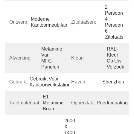
2 
Persoon 
Moderne 
4 
Ontwerp:
Zitplaatsen:
Kantoormeubilair
Persoon 
6 
Zitplaats
Melamine 
RAL-
Van 
Kleur 
Afwerking:
Kleur:
MFC-
Op Uw 
Panelen
Verzoek
Gebruikt Voor 
Gebruik:
Haven:
Shenzhen
Kantoorwerkstation
E1 
Tafelmateriaal:
Melamine 
Oppervlak:
Poedercoating
Board
2600 
X 
1400 