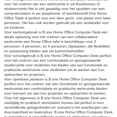
voor het creëren van een werkruimte in uw thuisbureau of
studeerruimte.Het is ook geweldig voor het opzetten van een
computerstation in uw slaapkamer of woonkamerB.One Home
Office Table is perfect voor een klein gezin, met plaats voor twee
personen. Het kan ook worden gebruikt als een studietafel voor
uw kinderen.
Voor kantoorgebruik is B.one Home Office Computer Desk een
ideale oplossing voor het creëren van een collaboratieve
werkruimte.een Home Office-tafel is beschikbaar voor 2
personen, 4 personen, en 6 personen zitplaatsen, die flexibiliteit
en aanpassing bieden aan uw kantoorbehoeften.
Voor schoolgebruik is B.one Home Office Computer Desk perfect
voor het creëren van een comfortabele en georganiseerde
studieruimte voor studenten.het bieden van een functionele en
praktische werkruimte voor studenten om te werken aan hun
opdrachten en projecten.
Voor openbare plaatsen is B.one Home Office Computer Desk
perfect voor het creëren van een functionele en georganiseerde
werkruimte.een comfortabele en praktische werkruimte bieden
voor mensen om aan hun projecten en opdrachten te werken.
Over het algemeen is B.one Home Office Computer Desk een
veelzijdig en praktisch werkstation bureau dat perfect is voor
verschillende gelegenheden en scenario's.het waarborgen van
duurzaamheid en levensduur. B.one Home Office Computer Desk
is verkrijgbaar in verschillende maten en zitplaatsen, waardoor u