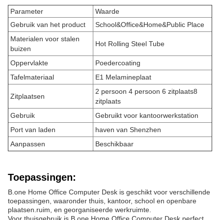
Parameter
Waarde
Gebruik van het product
School&Office&Home&Public Place
Materialen voor stalen
Hot Rolling Steel Tube
buizen
Oppervlakte
Poedercoating
Tafelmateriaal
E1 Melamineplaat
2 persoon 4 persoon 6 zitplaats
8
Zitplaatsen
zitplaats
Gebruik
Gebruikt voor kantoorwerkstation
Port van laden
haven van Shenzhen
Aanpassen
Beschikbaar
Toepassingen:
B.one Home Office Computer Desk is geschikt voor verschillende
toepassingen, waaronder thuis, kantoor, school en openbare
plaatsen.ruim, en georganiseerde werkruimte.
Voor thuisgebruik is B.one Home Office Computer Desk perfect