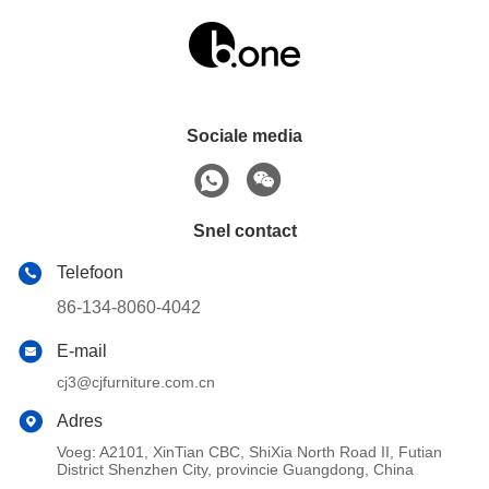
Sociale media
Snel contact
Telefoon
86-134-8060-4042
E-mail
cj3@cjfurniture.com.cn
Adres
Voeg: A2101, XinTian CBC, ShiXia North Road II, Futian
District Shenzhen City, provincie Guangdong, China