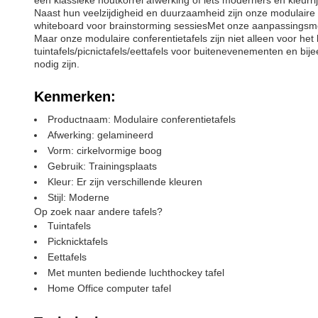
een klassieke houtkorrel afwerking of iets moderners en kleurrij
Naast hun veelzijdigheid en duurzaamheid zijn onze modulaire 
whiteboard voor brainstorming sessiesMet onze aanpassingsmoge
Maar onze modulaire conferentietafels zijn niet alleen voor h
tuintafels/picnictafels/eettafels voor buitenevenementen en bij
nodig zijn.
Kenmerken:
Productnaam: Modulaire conferentietafels
Afwerking: gelamineerd
Vorm: cirkelvormige boog
Gebruik: Trainingsplaats
Kleur: Er zijn verschillende kleuren
Stijl: Moderne
Op zoek naar andere tafels?
Tuintafels
Picknicktafels
Eettafels
Met munten bediende luchthockey tafel
Home Office computer tafel