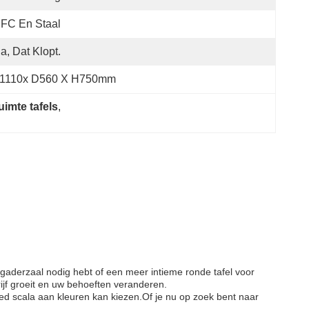
FC En Staal
Ja, Dat Klopt.
1110x D560 X H750mm
imte tafels
, 
rgaderzaal nodig hebt of een meer intieme ronde tafel voor
jf groeit en uw behoeften veranderen.
eed scala aan kleuren kan kiezen.Of je nu op zoek bent naar