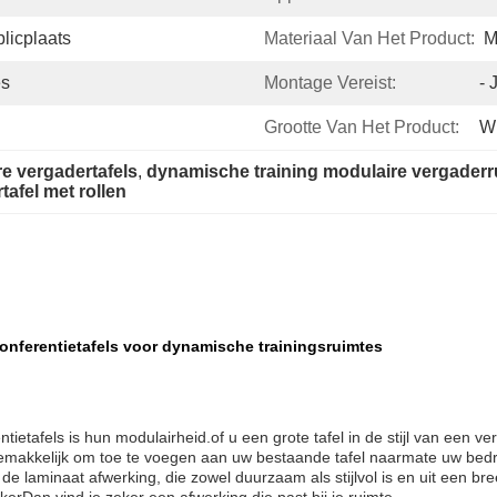
icplaats
Materiaal Van Het Product:
M
es
Montage Vereist:
- 
Grootte Van Het Product:
W
re vergadertafels
, 
dynamische training modulaire vergaderru
tafel met rollen
conferentietafels voor dynamische trainingsruimtes
tafels is hun modulairheid.of u een grote tafel in de stijl van een ve
makkelijk om toe te voegen aan uw bestaande tafel naarmate uw bedri
 laminaat afwerking, die zowel duurzaam als stijlvol is en uit een br