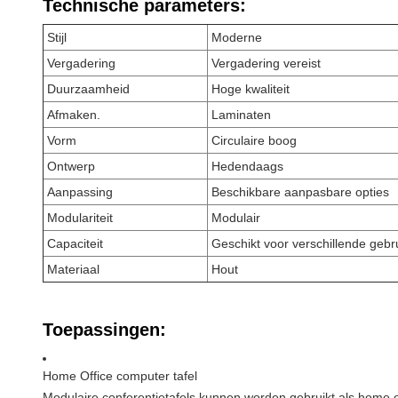
Technische parameters:
Stijl
Moderne
Vergadering
Vergadering vereist
Duurzaamheid
Hoge kwaliteit
Afmaken.
Laminaten
Vorm
Circulaire boog
Ontwerp
Hedendaags
Aanpassing
Beschikbare aanpasbare opties
Modulariteit
Modulair
Capaciteit
Geschikt voor verschillende gebr
Materiaal
Hout
Toepassingen:
Home Office computer tafel
Modulaire conferentietafels kunnen worden gebruikt als home 