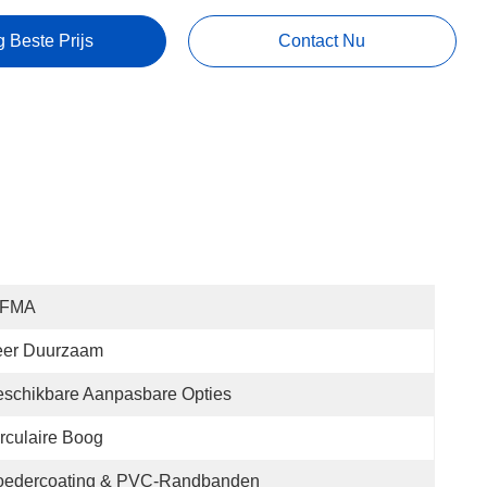
g Beste Prijs
Contact Nu
IFMA
eer Duurzaam
schikbare Aanpasbare Opties
rculaire Boog
oedercoating & PVC-Randbanden