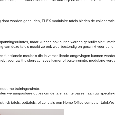
ag door worden gehouden, FLEX modulaire tafels bieden de collaboratie
ntspanningsruimtes, maar kunnen ook buiten worden gebruikt als tuintafe
g van deze tafels maakt ze ook weerbestendig en geschikt voor buiten
e en functionele meubels die in verschillende omgevingen kunnen worde
ebt voor uw thuisbureau, speelkamer of buitenruimte, modulaire vergad
 moderne trainingsruimte.
bieden we aanpasbare opties om de tafel aan te passen aan uw specifi
picknick tafels, eettafels, of zelfs als een Home Office computer tafel