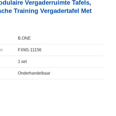
dulaire Vergaderruimte Tafels,
che Training Vergadertafel Met
B.ONE
r:
FXM1-11156
1 set
Onderhandelbaar