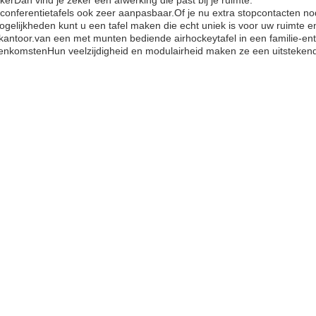
kerDan vind je zeker een afwerking die past bij je ruimte.
conferentietafels ook zeer aanpasbaar.Of je nu extra stopcontacten n
lijkheden kunt u een tafel maken die echt uniek is voor uw ruimte en
et kantoor.van een met munten bediende airhockeytafel in een familie-
eenkomstenHun veelzijdigheid en modulairheid maken ze een uitstekende 