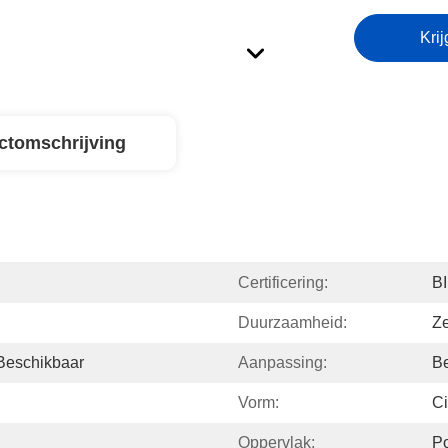
Krij
ctomschrijving
Certificering:
B
Duurzaamheid:
Z
Beschikbaar
Aanpassing:
Be
Vorm:
Ci
Oppervlak:
P