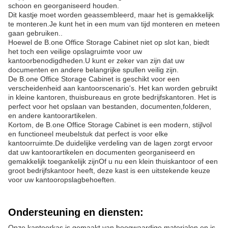
schoon en georganiseerd houden.
Dit kastje moet worden geassembleerd, maar het is gemakkelijk
te monteren.Je kunt het in een mum van tijd monteren en meteen
gaan gebruiken..
Hoewel de B.one Office Storage Cabinet niet op slot kan, biedt
het toch een veilige opslagruimte voor uw
kantoorbenodigdheden.U kunt er zeker van zijn dat uw
documenten en andere belangrijke spullen veilig zijn.
De B.one Office Storage Cabinet is geschikt voor een
verscheidenheid aan kantoorscenario's. Het kan worden gebruikt
in kleine kantoren, thuisbureaus en grote bedrijfskantoren. Het is
perfect voor het opslaan van bestanden, documenten,folderen,
en andere kantoorartikelen.
Kortom, de B.one Office Storage Cabinet is een modern, stijlvol
en functioneel meubelstuk dat perfect is voor elke
kantoorruimte.De duidelijke verdeling van de lagen zorgt ervoor
dat uw kantoorartikelen en documenten georganiseerd en
gemakkelijk toegankelijk zijnOf u nu een klein thuiskantoor of een
groot bedrijfskantoor heeft, deze kast is een uitstekende keuze
voor uw kantooropslagbehoeften.
Ondersteuning en diensten:
Onze kantoorkas is gemaakt van hoogwaardige materialen en is