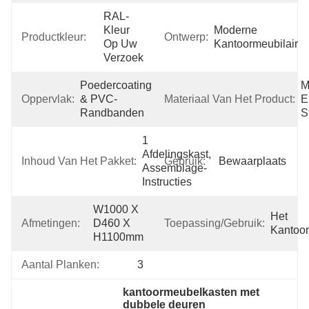
RAL-
Kleur 
Moderne 
Productkleur:
Ontwerp:
Op Uw 
Kantoormeubilair
Verzoek
Poedercoating 
M
Oppervlak:
& PVC-
Materiaal Van Het Product:
E
Randbanden
S
1 
Afdelingskast, 
Inhoud Van Het Pakket:
Gebruik:
Bewaarplaats
Assemblage-
Instructies
W1000 X 
Het 
Afmetingen:
D460 X 
Toepassing/gebruik:
Kantoor
H1100mm
Aantal Planken:
3
kantoormeubelkasten met 
dubbele deuren