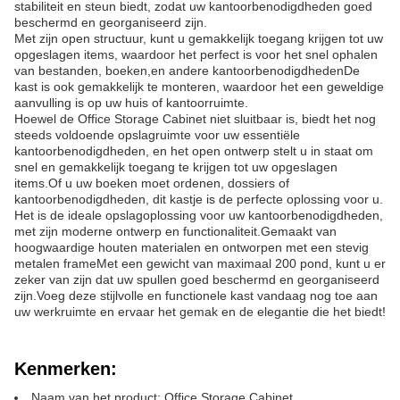
stabiliteit en steun biedt, zodat uw kantoorbenodigdheden goed
beschermd en georganiseerd zijn.
Met zijn open structuur, kunt u gemakkelijk toegang krijgen tot uw
opgeslagen items, waardoor het perfect is voor het snel ophalen
van bestanden, boeken,en andere kantoorbenodigdhedenDe
kast is ook gemakkelijk te monteren, waardoor het een geweldige
aanvulling is op uw huis of kantoorruimte.
Hoewel de Office Storage Cabinet niet sluitbaar is, biedt het nog
steeds voldoende opslagruimte voor uw essentiële
kantoorbenodigdheden, en het open ontwerp stelt u in staat om
snel en gemakkelijk toegang te krijgen tot uw opgeslagen
items.Of u uw boeken moet ordenen, dossiers of
kantoorbenodigdheden, dit kastje is de perfecte oplossing voor u.
Het is de ideale opslagoplossing voor uw kantoorbenodigdheden,
met zijn moderne ontwerp en functionaliteit.Gemaakt van
hoogwaardige houten materialen en ontworpen met een stevig
metalen frameMet een gewicht van maximaal 200 pond, kunt u er
zeker van zijn dat uw spullen goed beschermd en georganiseerd
zijn.Voeg deze stijlvolle en functionele kast vandaag nog toe aan
uw werkruimte en ervaar het gemak en de elegantie die het biedt!
Kenmerken:
Naam van het product: Office Storage Cabinet