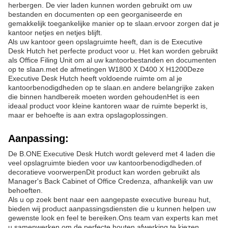
herbergen. De vier laden kunnen worden gebruikt om uw
bestanden en documenten op een georganiseerde en
gemakkelijk toegankelijke manier op te slaan.ervoor zorgen dat je
kantoor netjes en netjes blijft.
Als uw kantoor geen opslagruimte heeft, dan is de Executive
Desk Hutch het perfecte product voor u. Het kan worden gebruikt
als Office Filing Unit om al uw kantoorbestanden en documenten
op te slaan.met de afmetingen W1800 X D400 X H1200Deze
Executive Desk Hutch heeft voldoende ruimte om al je
kantoorbenodigdheden op te slaan.en andere belangrijke zaken
die binnen handbereik moeten worden gehoudenHet is een
ideaal product voor kleine kantoren waar de ruimte beperkt is,
maar er behoefte is aan extra opslagoplossingen.
Aanpassing:
De B.ONE Executive Desk Hutch wordt geleverd met 4 laden die
veel opslagruimte bieden voor uw kantoorbenodigdheden.of
decoratieve voorwerpenDit product kan worden gebruikt als
Manager's Back Cabinet of Office Credenza, afhankelijk van uw
behoeften.
Als u op zoek bent naar een aangepaste executive bureau hut,
bieden wij product aanpassingsdiensten die u kunnen helpen uw
gewenste look en feel te bereiken.Ons team van experts kan met
u samenwerken om de perfecte houten afwerking te kiezen.,