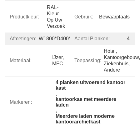
RAL-
Kleur 
Productkleur:
Gebruik:
Bewaarplaats
Op Uw 
Verzoek
Afmetingen:
W1800*D400*H1200mm
Aantal Planken:
4
Hotel, 
IJzer, 
Kantoorgebouw, 
Materiaal:
Toepassing:
MFC
Ziekenhuis, 
Andere
4 planken uitvoerend kantoor 
kast
, 
kantoorkas met meerdere 
Markeren:
laden
, 
Meerdere laden moderne 
kantoorarchiefkast