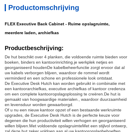
Productomschrijving
FLEX Executive Back Cabinet - Ruime opslagruimte,
meerdere laden, archiefkas
Productbeschrijving:
De hut beschikt over 4 planken, die voldoende ruimte bieden voor
boeken, binders en kantoorinrichting.je werkplek netjes en
georganiseerd houdenDe kabelbeheerfunctie zorgt ervoor dat al
uw kabels verborgen blijven, waardoor de rommel wordt
verminderd en een schone en professionele look ontstaat.
De Executive Desk Hutch kan worden gebruikt in combinatie met
een kantoorarchiefkas, executive archiefkas of kantoor credenza
om een complete kantooropslagoplossing te creëren.De hut is
gemaakt van hoogwaardige materialen., waardoor duurzaamheid
en levensduur worden gewaarborgd.
Of u nu een nieuw kantoor opzet of een bestaande werkruimte
upgrades, de Executive Desk Hutch is de perfecte keuze voor
degenen die hun productiviteit willen verhogen en georganiseerd
willen blijven.Met voldoende opslagruimteMet een stijlvol ontwerp,
zal deze hut zeker voldoen aan al uw kantooropslagbehoeften.