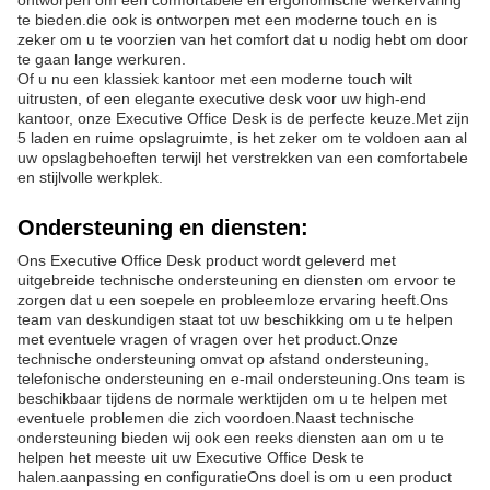
ontworpen om een comfortabele en ergonomische werkervaring
te bieden.die ook is ontworpen met een moderne touch en is
zeker om u te voorzien van het comfort dat u nodig hebt om door
te gaan lange werkuren.
Of u nu een klassiek kantoor met een moderne touch wilt
uitrusten, of een elegante executive desk voor uw high-end
kantoor, onze Executive Office Desk is de perfecte keuze.Met zijn
5 laden en ruime opslagruimte, is het zeker om te voldoen aan al
uw opslagbehoeften terwijl het verstrekken van een comfortabele
en stijlvolle werkplek.
Ondersteuning en diensten:
Ons Executive Office Desk product wordt geleverd met
uitgebreide technische ondersteuning en diensten om ervoor te
zorgen dat u een soepele en probleemloze ervaring heeft.Ons
team van deskundigen staat tot uw beschikking om u te helpen
met eventuele vragen of vragen over het product.Onze
technische ondersteuning omvat op afstand ondersteuning,
telefonische ondersteuning en e-mail ondersteuning.Ons team is
beschikbaar tijdens de normale werktijden om u te helpen met
eventuele problemen die zich voordoen.Naast technische
ondersteuning bieden wij ook een reeks diensten aan om u te
helpen het meeste uit uw Executive Office Desk te
halen.aanpassing en configuratieOns doel is om u een product