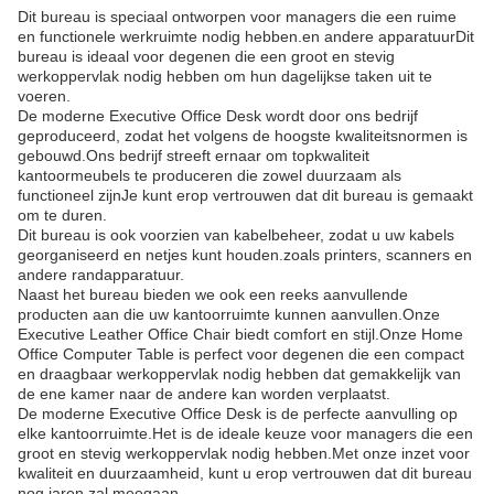
Dit bureau is speciaal ontworpen voor managers die een ruime
en functionele werkruimte nodig hebben.en andere apparatuurDit
bureau is ideaal voor degenen die een groot en stevig
werkoppervlak nodig hebben om hun dagelijkse taken uit te
voeren.
De moderne Executive Office Desk wordt door ons bedrijf
geproduceerd, zodat het volgens de hoogste kwaliteitsnormen is
gebouwd.Ons bedrijf streeft ernaar om topkwaliteit
kantoormeubels te produceren die zowel duurzaam als
functioneel zijnJe kunt erop vertrouwen dat dit bureau is gemaakt
om te duren.
Dit bureau is ook voorzien van kabelbeheer, zodat u uw kabels
georganiseerd en netjes kunt houden.zoals printers, scanners en
andere randapparatuur.
Naast het bureau bieden we ook een reeks aanvullende
producten aan die uw kantoorruimte kunnen aanvullen.Onze
Executive Leather Office Chair biedt comfort en stijl.Onze Home
Office Computer Table is perfect voor degenen die een compact
en draagbaar werkoppervlak nodig hebben dat gemakkelijk van
de ene kamer naar de andere kan worden verplaatst.
De moderne Executive Office Desk is de perfecte aanvulling op
elke kantoorruimte.Het is de ideale keuze voor managers die een
groot en stevig werkoppervlak nodig hebben.Met onze inzet voor
kwaliteit en duurzaamheid, kunt u erop vertrouwen dat dit bureau
nog jaren zal meegaan.