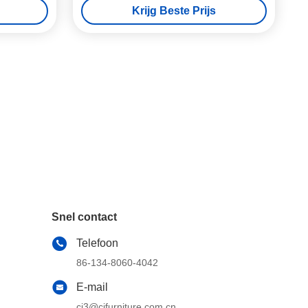
Krijg Beste Prijs
Snel contact
Telefoon
86-134-8060-4042
E-mail
cj3@cjfurniture.com.cn