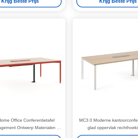
Krijg Beste Prijs
Krijg Beste Prijs
ome Office Conferentietafel
MC3.0 Moderne kantoorconfere
gement Ontwerp Materialen op
glad oppervlak rechthoek
maat
kabelbeheer