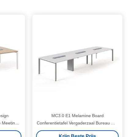
sign
MC3.0 E1 Melamine Board
e Meeting
Conferentietafel Vergaderzaal Bureau Met
Kabelbeheer
Krijg Beste Prijs