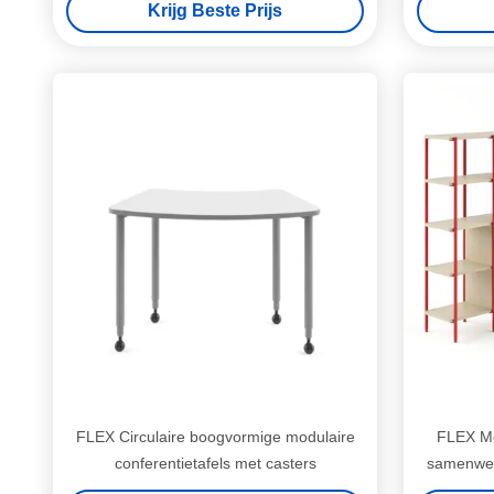
Krijg Beste Prijs
FLEX Circulaire boogvormige modulaire
FLEX Mo
conferentietafels met casters
samenwer