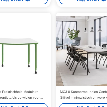
ZEE
 Praktischheid Modulaire
MC3.0 Kantoormeubelen Confer
rentietafels op wielen voor
Stijlvol minimalistisch ontwerp 
werkingsopleidingsruimtes
voeten maat