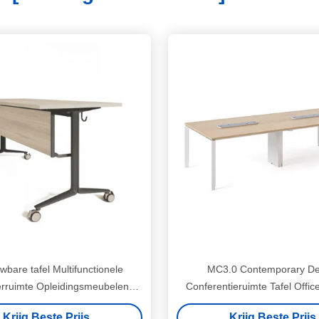
bare tafel Multifunctionele
MC3.0 Contemporary De
rruimte Opleidingsmeubelen
Conferentieruimte Tafel Offic
 frame Ergonomisch ontwerp E-
Desk OEM ODM
Krijg Beste Prijs
Krijg Beste Prijs