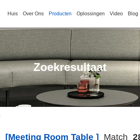
Huis
Over Ons
Producten
Oplossingen
Video
Blog
Zoekresultaat
h
[meeting Room Table ]
Match
2