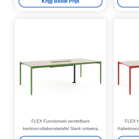
Krijg Beste Prijs
FLEX Functioneel verstelbare
FLEX H
kantoorcollaboratietafel Slank ontwerp
Kabelmana
voor flexibele vergaderruimtes