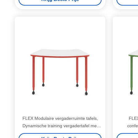
FLEX Modulaire vergaderruimte tafels,
FLEX
Dynamische training vergadertafel met
confe
casters
samen