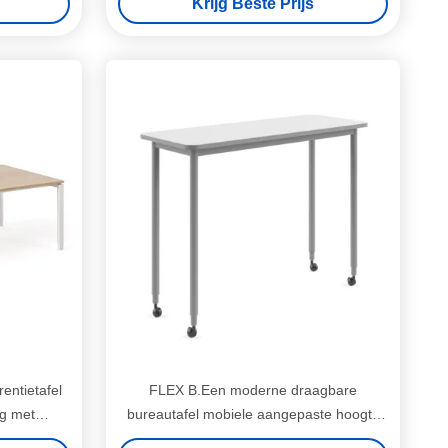
Krijg Beste Prijs
ntietafel
FLEX B.Een moderne draagbare
ig met
bureautafel mobiele aangepaste hoogte
voor taken