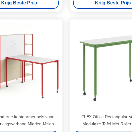
Krijg Beste Prijs
Krijg Beste Prijs
derne kantoormeubels voor
FLEX Office Rectangular Ve
kingsverband Midden-IJsland
Modulaire Tafel Met Roller
Tafel met schrijfblok
Eenvoudige Herpositione